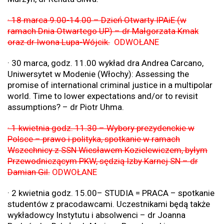
· 18 marca 9.00-14.00 – Dzień Otwarty IPAiE (w
ramach Dnia Otwartego UP) – dr Małgorzata Kmak
oraz dr Iwona Lupa-Wójcik.
ODWOŁANE
· 30 marca, godz. 11.00 wykład dra Andrea Carcano,
Uniwersytet w Modenie (Włochy): Assessing the
promise of international criminal justice in a multipolar
world. Time to lower expectations and/or to revisit
assumptions? – dr Piotr Uhma.
· 1 kwietnia godz. 11.30 – Wybory prezydenckie w
Polsce – prawo i polityka, spotkanie w ramach
Wszechnicy z SSN Wiesławem Kozielewiczem, byłym
Przewodniczącym PKW, sędzią Izby Karnej SN – dr
Damian Gil.
ODWOŁANE
· 2 kwietnia godz. 15.00– STUDIA = PRACA – spotkanie
studentów z pracodawcami. Uczestnikami będą także
wykładowcy Instytutu i absolwenci – dr Joanna