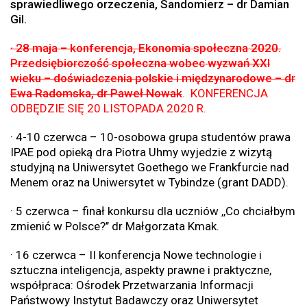
sprawiedliwego orzeczenia, Sandomierz – dr Damian
Gil.
· 28 maja – konferencja, Ekonomia społeczna 2020.
Przedsiębiorczość społeczna wobec wyzwań XXI
wieku – doświadczenia polskie i międzynarodowe – dr
Ewa Radomska, dr Paweł Nowak
. KONFERENCJA
ODBĘDZIE SIĘ 20 LISTOPADA 2020 R.
· 4-10 czerwca – 10-osobowa grupa studentów prawa
IPAE pod opieką dra Piotra Uhmy wyjedzie z wizytą
studyjną na Uniwersytet Goethego we Frankfurcie nad
Menem oraz na Uniwersytet w Tybindze (grant DADD).
· 5 czerwca – finał konkursu dla uczniów ,,Co chciałbym
zmienić w Polsce?’’ dr Małgorzata Kmak.
· 16 czerwca – II konferencja Nowe technologie i
sztuczna inteligencja, aspekty prawne i praktyczne,
współpraca: Ośrodek Przetwarzania Informacji
Państwowy Instytut Badawczy oraz Uniwersytet