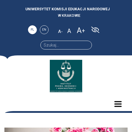
UNIWERSYTET KOMISJI EDUKACJI NARODOWEJ
W KRAKOWIE
A
A
PL
EN
A
Increase
Reset
Decrease
font
font
font size.
size.
size.