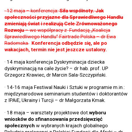
· 12 maja – konferencja:
Siła wspólnoty. Jak
społeczności przyjazne dla Sprawiedliwego Handlu
zmieniają świat i realizują Cele Zrównoważonego
Rozwoju
– we współpracy z Fundacją ,,Koalicja
Sprawiedliwego Handlu” Fairtrade Polska – dr Ewa
Radomska.
Konferencja odbędzie się, ale po
wakacjach, termin nie jest jeszcze ustalony.
· 14 maja konferencja Dyskryminacja dziecka
dyskryminacją na całe życie? – dr hab. prof. UP
Grzegorz Krawiec, dr Marcin Sala-Szczypiński.
· 14-16 maja Festiwal Nauki i Sztuki w programie m.in.:
międzynarodowe seminarium studentów i doktorantów
z IPAiE, Ukrainy i Turcji – dr Małgorzata Kmak.
· 18 maja – warsztaty projektowe dot.
wyboru
wniosków do sfinansowania przedsięwzięć
społecznych
w wybranych krajach globalnego
Południa prelegenci z Polskiej Fundacji dla Afryki – dr