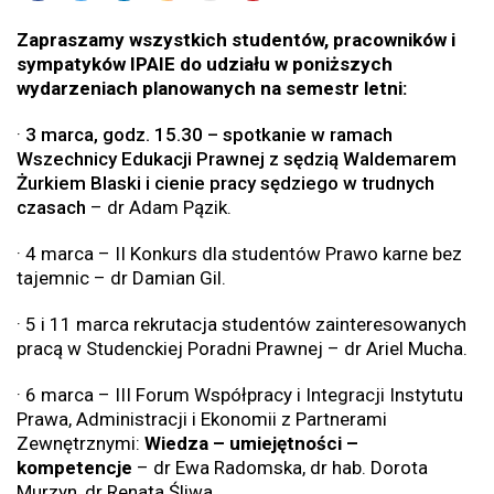
Zapraszamy wszystkich studentów, pracowników i
sympatyków IPAIE do udziału w poniższych
wydarzeniach planowanych na semestr letni:
·
3 marca, godz. 15.30 – spotkanie w ramach
Wszechnicy Edukacji Prawnej z sędzią Waldemarem
Żurkiem Blaski i cienie pracy sędziego w trudnych
czasach
– dr Adam Pązik.
· 4 marca – II Konkurs dla studentów Prawo karne bez
tajemnic – dr Damian Gil.
· 5 i 11 marca rekrutacja studentów zainteresowanych
pracą w Studenckiej Poradni Prawnej – dr Ariel Mucha.
· 6 marca – III Forum Współpracy i Integracji Instytutu
Prawa, Administracji i Ekonomii z Partnerami
Zewnętrznymi:
Wiedza – umiejętności –
kompetencje
– dr Ewa Radomska, dr hab. Dorota
Murzyn, dr Renata Śliwa.