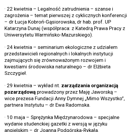
· 22 kwietnia – Legalność zatrudnienia – szanse i
zagrożenia – temat pierwszej z cyklicznych konferencji
– dr Łucja Kobroń-Gąsiorowska, dr hab. prof. UP
Katarzyna Dunaj (współpraca: z Katedrą Prawa Pracy z
Uniwersytetu Warmińsko-Mazurskiego).
· 24 kwietnia – seminarium ekologiczne z udziałem
przedstawicieli regionalnych i lokalnych instytucji
zajmujących się zrównoważonym rozwojem i
kwestiami środowiska naturalnego – dr Elżbieta
Szczygieł.
· 29 kwietnia – wykład nt.
zarządzania organizacją
pozarządową
prowadzony przez Maję Jaworską –
wice prezesa Fundacji Anny Dymnej „Mimo Wszystko”,
partnera Instytutu – dr Ewa Radomska.
· 10 maja – Sprężynka Międzynarodowa – specjalne
wydanie studenckiej gazetki z wersją w języku
angielskim – dr Joanna Podgórska-Rykała.