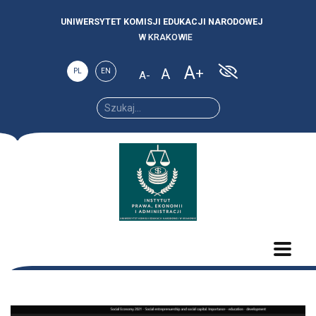
UNIWERSYTET KOMISJI EDUKACJI NARODOWEJ
W KRAKOWIE
A
A
PL
EN
A
Increase
Reset
Decrease
font
font
font size.
size.
size.