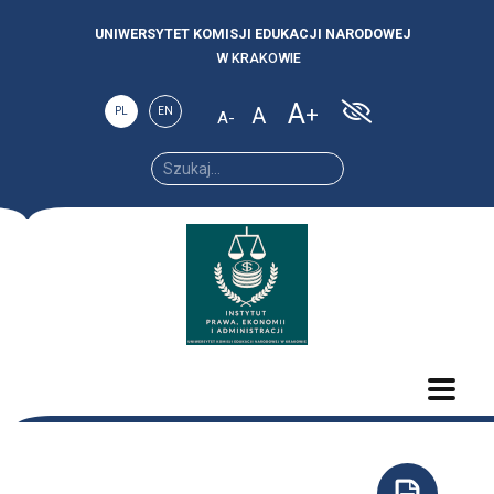
UNIWERSYTET KOMISJI EDUKACJI NARODOWEJ
W KRAKOWIE
A
A
PL
EN
A
Increase
Reset
Decrease
font
font
font size.
size.
size.