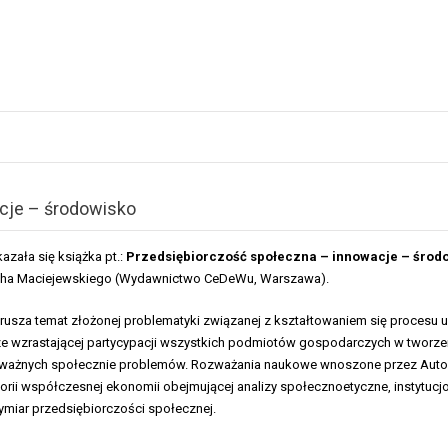
cje – środowisko
azała się książka pt.:
Przedsiębiorczość społeczna – innowacje – środ
echa Maciejewskiego (Wydawnictwo CeDeWu, Warszawa).
rusza temat złożonej problematyki związanej z kształtowaniem się procesu 
ze wzrastającej partycypacji wszystkich podmiotów gospodarczych w tworz
 ważnych społecznie problemów. Rozważania naukowe wnoszone przez Auto
eorii współczesnej ekonomii obejmującej analizy społecznoetyczne, instytuc
ymiar przedsiębiorczości społecznej.