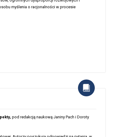
zysów, ogromnych dysproporcji rozwojowych i
osobu myślenia o racjonalności w procesie
pekty,
pod redakcją naukową Janiny Pach i Doroty
towej. Autorzy poszukują odpowiedzi na pytania, w