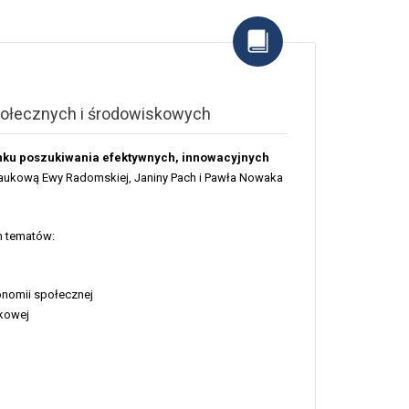
połecznych i środowiskowych
unku poszukiwania efektywnych, innowacyjnych
aukową Ewy Radomskiej, Janiny Pach i Pawła Nowaka
h tematów:
onomii społecznej
skowej