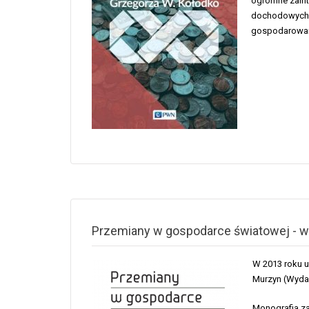
ogromne zaint
dochodowych ś
gospodarowan
Przemiany w gospodarce światowej - w
W 2013 roku u
Murzyn (Wyda
Monografia za