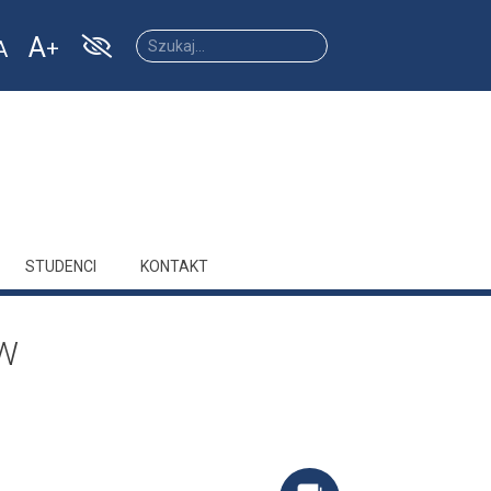
A
A
Increase
Reset
ease
font
font
size.
size.
size.
STUDENCI
KONTAKT
W