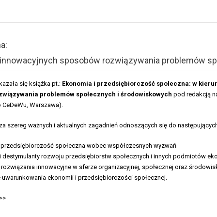
a:
, innowacyjnych sposobów rozwiązywania problemów s
azała się książka pt.:
Ekonomia i przedsiębiorczość społeczna: w kier
związywania problemów społecznych i środowiskowych
pod redakcją n
 CeDeWu, Warszawa).
za szereg ważnych i aktualnych zagadnień odnoszących się do następującyc
i przedsiębiorczość społeczna wobec współczesnych wyzwań
 i destymulanty rozwoju przedsiębiorstw społecznych i innych podmiotów ek
i rozwiązania innowacyjne w sferze organizacyjnej, społecznej oraz środowi
 uwarunkowania ekonomii i przedsiębiorczości społecznej.
>>