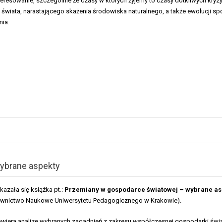
eresowanie, szczególnie że czasy w których żyjemy to czasy dotkliwych kry
wiata, narastającego skażenia środowiska naturalnego, a także ewolucji sp
ia.
ybrane aspekty
kazała się książka pt.:
Przemiany w gospodarce światowej – wybrane as
wnictwo Naukowe Uniwersytetu Pedagogicznego w Krakowie).
wiera analizę wybranych zagadnień z zakresu współczesnej gospodarki świa