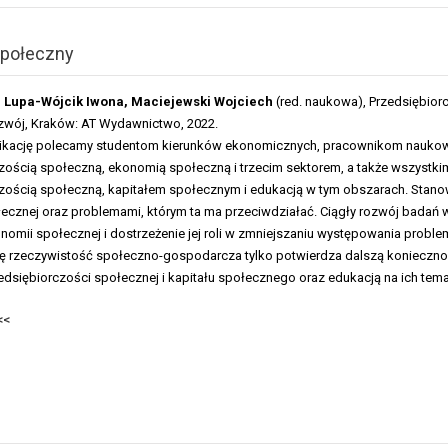
społeczny
 Lupa-Wójcik Iwona, Maciejewski Wojciech
(red. naukowa), Przedsiębiorc
zwój, Kraków: AT Wydawnictwo, 2022.
blikację polecamy studentom kierunków ekonomicznych, pracownikom nauko
zością społeczną, ekonomią społeczną i trzecim sektorem, a także wszyst
zością społeczną, kapitałem społecznym i edukacją w tym obszarach. Stan
ecznej oraz problemami, którym ta ma przeciwdziałać. Ciągły rozwój badań 
nomii społecznej i dostrzeżenie jej roli w zmniejszaniu występowania prob
ię rzeczywistość społeczno-gospodarcza tylko potwierdza dalszą koniecznoś
dsiębiorczości społecznej i kapitału społecznego oraz edukacją na ich tema
<<