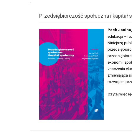
Przedsiębiorczość społeczna i kapitał 
Pach Janina,
edukacja – ro
Niniejszą pu
przedsiębiorc
przedsiębiorc
ekonomii społ
znaczenia eko
zmieniająca s
rozwojem prze
Czytaj więcej