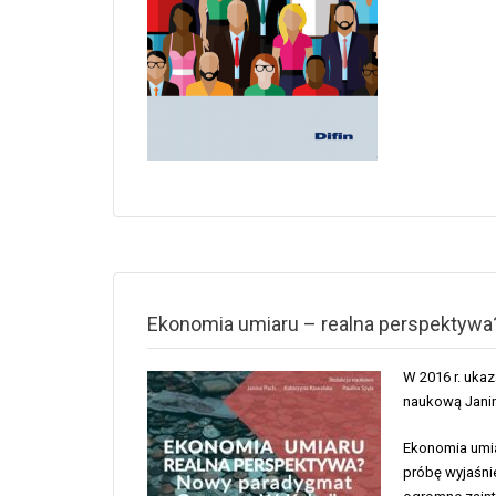
Ekonomia umiaru – realna perspektyw
W 2016 r. ukaz
naukową Janin
Ekonomia umia
próbę wyjaśnie