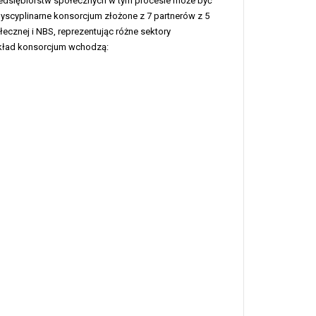
przedsiębiorstw społecznych w tym procesie może być
yscyplinarne konsorcjum złożone z 7 partnerów z 5
cznej i NBS, reprezentując różne sektory
skład konsorcjum wchodzą: