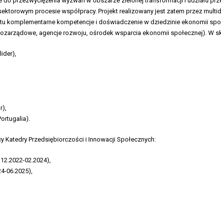
cie do przezwyciężenia wyzwań w obszarze zielonej transformacji i udziału 
ktorowym procesie współpracy. Projekt realizowany jest zatem przez multid
ktu komplementarne kompetencje i doświadczenie w dziedzinie ekonomii społe
pozarządowe, agencje rozwoju, ośrodek wsparcia ekonomii społecznej). W 
ider),
r),
ortugalia).
 Katedry Przedsiębiorczości i Innowacji Społecznych:
 12.2022-02.2024),
24-06.2025),