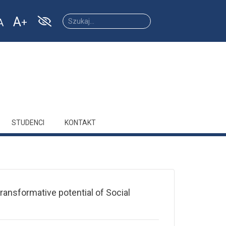
A
A
Increase
Reset
ease
font
font
size.
size.
size.
STUDENCI
KONTAKT
ransformative potential of Social