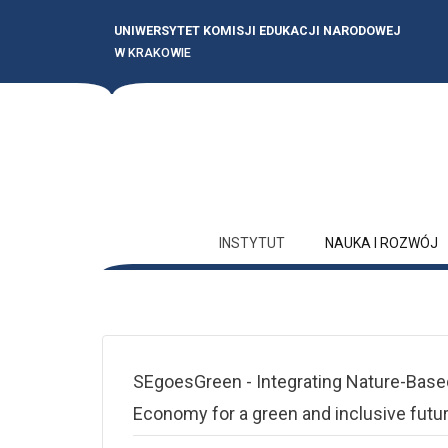
UNIWERSYTET KOMISJI EDUKACJI NARODOWEJ
W KRAKOWIE
INSTYTUT
NAUKA I ROZWÓJ
SEgoesGreen - Integrating Nature-Based 
Economy for a green and inclusive futu