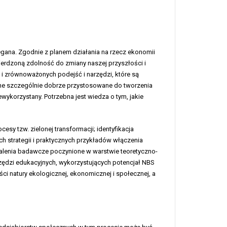
zegana. Zgodnie z planem działania na rzecz ekonomii
ierdzoną zdolność do zmiany naszej przyszłości i
 i zrównoważonych podejść i narzędzi, które są
one szczególnie dobrze przystosowane do tworzenia
ewykorzystany. Potrzebna jest wiedza o tym, jakie
esy tzw. zielonej transformacji; identyfikacja
ch strategii i praktycznych przykładów włączenia
alenia badawcze poczynione w warstwie teoretyczno-
zędzi edukacyjnych, wykorzystujących potencjał NBS
ci natury ekologicznej, ekonomicznej i społecznej, a