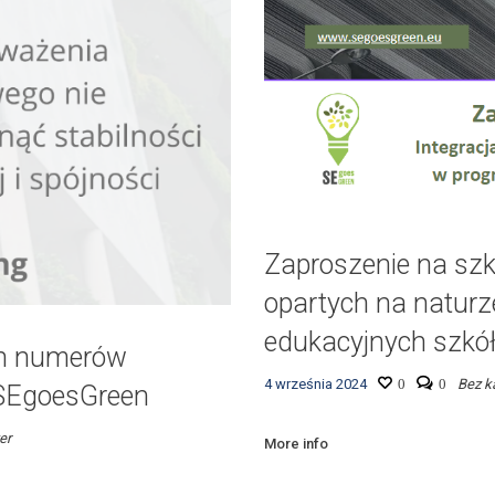
Zaproszenie na szk
opartych na natur
edukacyjnych szkó
ch numerów
4 września 2024
0
0
Bez ka
 SEgoesGreen
er
More info