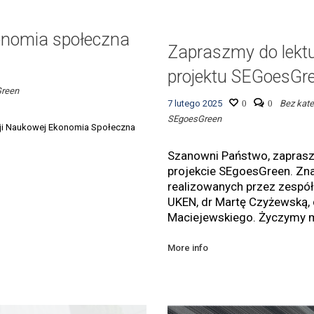
onomia społeczna
Zapraszmy do lekt
projektu SEGoesGre
reen
7 lutego 2025
0
0
Bez kate
SEgoesGreen
cji Naukowej Ekonomia Społeczna
Szanowni Państwo, zaprasz
projekcie SEgoesGreen. Zn
realizowanych przez zespół 
UKEN, dr Martę Czyżewską, 
Maciejewskiego. Życzymy mi
More info