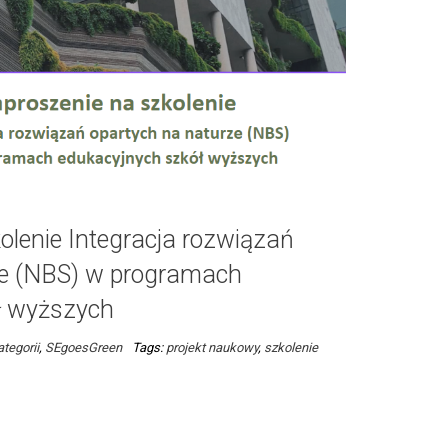
olenie Integracja rozwiązań
ze (NBS) w programach
ł wyższych
tegorii
,
SEgoesGreen
Tags:
projekt naukowy
,
szkolenie