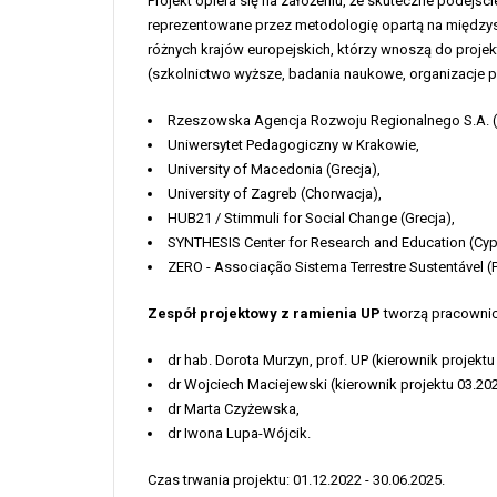
Projekt opiera się na założeniu, że skuteczne podejś
reprezentowane przez metodologię opartą na międzyse
różnych krajów europejskich, którzy wnoszą do proje
(szkolnictwo wyższe, badania naukowe, organizacje 
Rzeszowska Agencja Rozwoju Regionalnego S.A. (l
Uniwersytet Pedagogiczny w Krakowie,
University of Macedonia (Grecja),
University of Zagreb (Chorwacja),
HUB21 / Stimmuli for Social Change (Grecja),
SYNTHESIS Center for Research and Education (Cyp
ZERO - Associação Sistema Terrestre Sustentável (P
Zespół projektowy
z ramienia UP
tworzą pracownicy
dr hab. Dorota Murzyn, prof. UP (kierownik projektu
dr Wojciech Maciejewski (kierownik projektu 03.20
dr Marta Czyżewska,
dr Iwona Lupa-Wójcik.
Czas trwania projektu: 01.12.2022 - 30.06.2025.