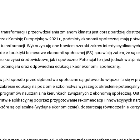
 transformacji i przeciwdziałaniu zmianom klimatu jest coraz bardziej dostr
przez Komisję Europejską w 2021 r., podmioty ekonomii społecznej mają potw
 transformacji. Wykorzystują one bowiem szeroki zakres interdyscyplinarnych
ele i praktyki biznesowe ekonomii społecznej (ES) sprawiają zatem, że są 
no korzyści środowiskowe, jak i społeczne. Potencjał ten jest jednak wciąż ni
o potencjału oraz odpowiednia edukacja kadr ekonomii społecznej.
 i w jaki sposób przedsiębiorstwa społeczne są gotowe do włączenia się w proc
 zakresie edukacji na poziomie szkolnictwa wyższego; określenie potencjalny
o programów nauczania na kierunkach związanych z ekonomią społeczną. Ust
stwie aplikacyjnej poprzez przygotowanie rekomendacji i innowacyjnych nar
które są opłacalne (wydajne ekonomicznie), dostarczają równocześnie korzyś