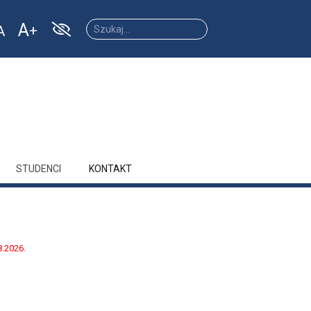
A
A
Increase
Reset
ease
font
font
size.
size.
size.
STUDENCI
KONTAKT
8.2026.