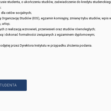
tusie studenta, o ukończeniu studiów, zaświadczenie do kredytu studenckie
;
dla celów socjalnych;
ą Organizację Studiów (IOS), egzamin komisyjny, zmianę trybu studiów, wpis
 urlop;
h z realizacją wznowień, przeniesień oraz studiów równoległych;
wą i dokonać formalności związanych z egzaminem dyplomowym;
odjętej przez Dyrektora Instytutu w przypadku złożenia podania.
STUDENTA