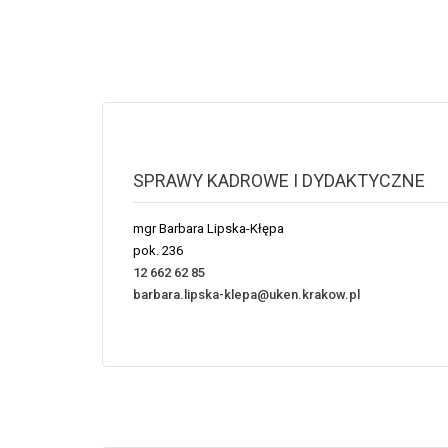
SPRAWY KADROWE I DYDAKTYCZNE
mgr Barbara Lipska-Kłępa
pok. 236
12 662 62 85
barbara.lipska-klepa@uken.krakow.pl