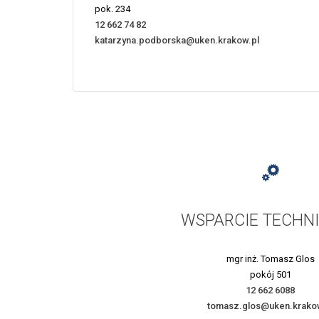
pok. 234
12 662 74 82
katarzyna.podborska@uken.krakow.pl
WSPARCIE TECHN
mgr inż. Tomasz Glos
pokój 501
12 662 6088
tomasz.glos@uken.krakow