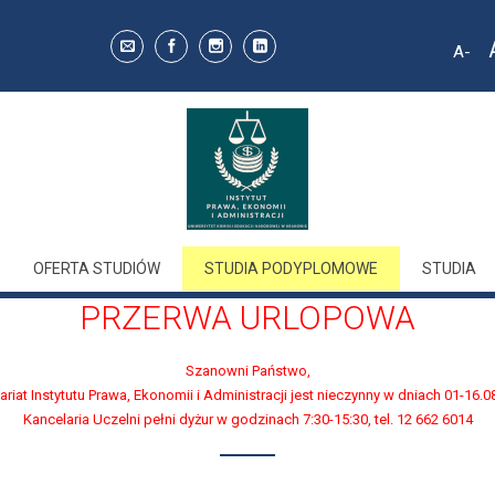
A
Decr
font 
OFERTA STUDIÓW
STUDIA PODYPLOMOWE
STUDIA
PRZERWA URLOPOWA
Szanowni Państwo,
ariat Instytutu Prawa, Ekonomii i Administracji jest nieczynny w dniach 01-16.0
Kancelaria Uczelni pełni dyżur w godzinach 7:30-15:30, tel. 12 662 6014