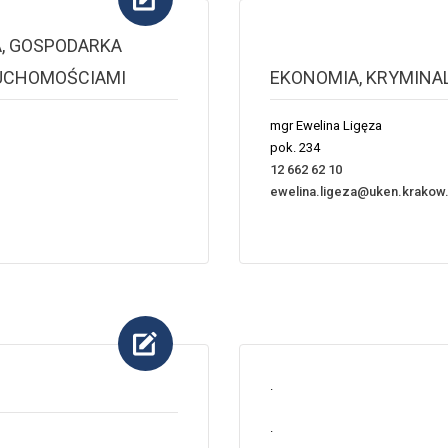
, GOSPODARKA
RUCHOMOŚCIAMI
EKONOMIA, KRYMINA
mgr Ewelina Ligęza
pok. 234
12 662 62 10
ewelina.ligeza@uken.krakow.
.
.