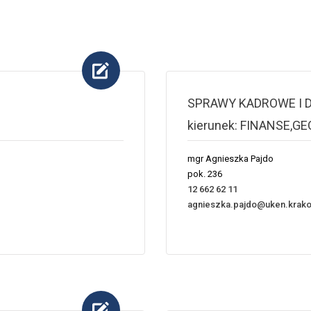
SPRAWY KADROWE I 
kierunek: FINANSE,
mgr Agnieszka Pajdo
pok. 236
12 662 62 11
agnieszka.pajdo@uken.krako