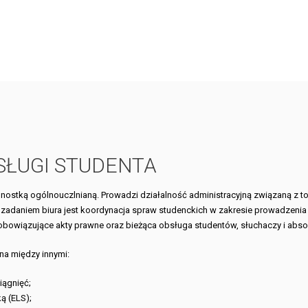
ŁUGI STUDENTA
dnostką ogólnouczlnianą. Prowadzi działalność administracyjną związaną z 
adaniem biura jest koordynacja spraw studenckich w zakresie prowadzenia
 obowiązujące akty prawne oraz bieżąca obsługa studentów, słuchaczy i abso
a między innymi:
iągnięć;
ą (ELS);