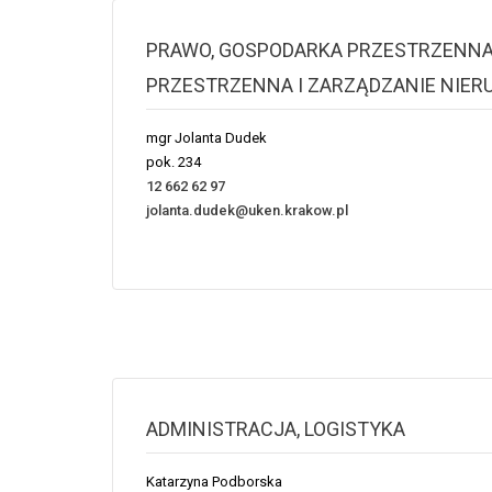
PRAWO, GOSPODARKA PRZESTRZENNA
PRZESTRZENNA I ZARZĄDZANIE NIE
mgr Jolanta Dudek
pok. 234
12 662 62 97
jolanta.dudek@uken.krakow.pl
ADMINISTRACJA, LOGISTYKA
Katarzyna
Podborska