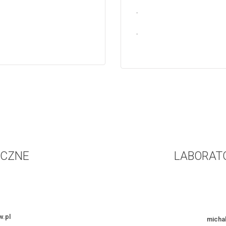
.
.
ICZNE
LABORATO
.pl
micha