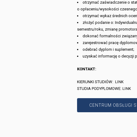
otrzymać zaświadczenie o sta
o opłaceniu/wysokości czesnego
otrzymać wykaz średnich ocen 
złożyć podanie o: Indywidualn
semestru/roku, zmianę promotora,
dokonać formalności związanyc
zarejestrować pracę dyplomo
odebrać dyplom i suplement;
uzyskać informację o decyzji p
KONTAKT:
KIERUNKI STUDIÓW:
LINK
STUDIA PODYPLOMOWE:
LINK
CENTRUM OBSŁUGI 