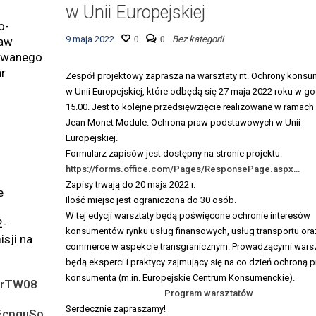
w Unii Europejskiej
o-
9 maja 2022
0
0
Bez kategorii
raw
sowanego
r
Zespół projektowy zaprasza na warsztaty nt. Ochrony kons
w Unii Europejskiej, które odbędą się 27 maja 2022 roku w go
15.00. Jest to kolejne przedsięwzięcie realizowane w ramach
Jean Monet Module. Ochrona praw podstawowych w Unii
Europejskiej.
Formularz zapisów jest dostępny na stronie projektu:
https://forms.office.com/Pages/ResponsePage.aspx…
Zapisy trwają do 20 maja 2022 r.
e
Ilość miejsc jest ograniczona do 30 osób.
W tej edycji warsztaty będą poświęcone ochronie interesów
2-
konsumentów rynku usług finansowych, usług transportu ora
isji na
commerce w aspekcie transgranicznym. Prowadzącymi warsz
będą eksperci i praktycy zajmujący się na co dzień ochroną 
konsumenta (m.in. Europejskie Centrum Konsumenckie).
yIrTW08
Program warsztatów
Serdecznie zapraszamy!
VEcpquSo