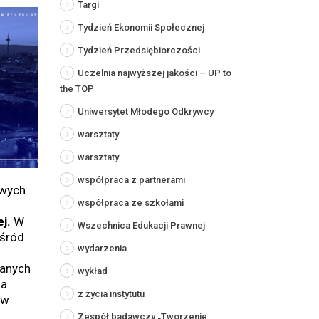
Targi
Tydzień Ekonomii Społecznej
Tydzień Przedsiębiorczości
Uczelnia najwyższej jakości – UP to
the TOP
Uniwersytet Młodego Odkrywcy
warsztaty
warsztaty
współpraca z partnerami
owych
współpraca ze szkołami
j.
W
Wszechnica Edukacji Prawnej
wśród
wydarzenia
zanych
wykład
na
z życia instytutu
ów
Zespół badawczy „Tworzenie