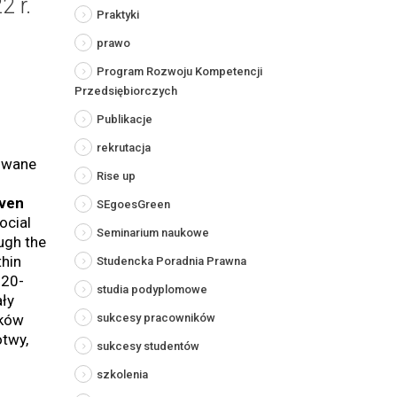
2 r.
Praktyki
prawo
Program Rozwoju Kompetencji
Przedsiębiorczych
Publikacje
rekrutacja
owane
Rise up
iven
SEgoesGreen
ocial
Seminarium naukowe
ugh the
thin
Studencka Poradnia Prawna
220-
studia podyplomowe
ły
sukcesy pracowników
dków
otwy,
sukcesy studentów
szkolenia