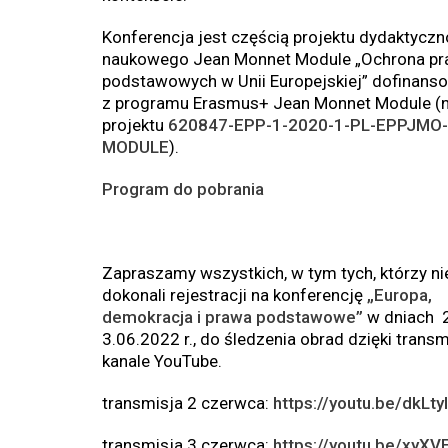
Konferencja jest częścią projektu dydaktyczn
naukowego Jean Monnet Module „Ochrona p
podstawowych w Unii Europejskiej” dofinan
z programu Erasmus+ Jean Monnet Module (n
projektu
620847-EPP-1-2020-1-PL-EPPJMO-
MODULE
).
Program do pobrania
Zapraszamy wszystkich, w tym tych, którzy ni
dokonali rejestracji na konferencję
„Europa,
demokracja i prawa podstawowe”
w dniach 
3.06.2022 r., do śledzenia obrad dzięki transm
kanale YouTube.
transmisja 2 czerwca:
https://youtu.be/dkLt
transmisja 3 czerwca:
https://youtu.be/xyX