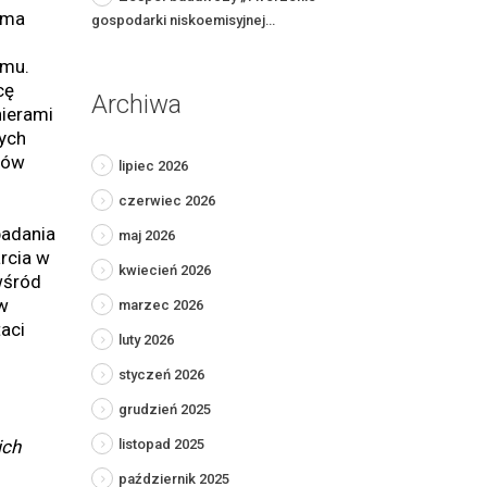
 ma
gospodarki niskoemisyjnej…
emu.
cę
Archiwa
nierami
nych
mów
lipiec 2026
czerwiec 2026
badania
maj 2026
rcia w
kwiecień 2026
wśród
w
marzec 2026
aci
luty 2026
styczeń 2026
grudzień 2025
listopad 2025
ich
październik 2025