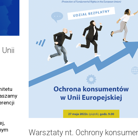
Unii
mitetu
raszamy
rencji
j,
lnym
Warsztaty nt. Ochrony konsume