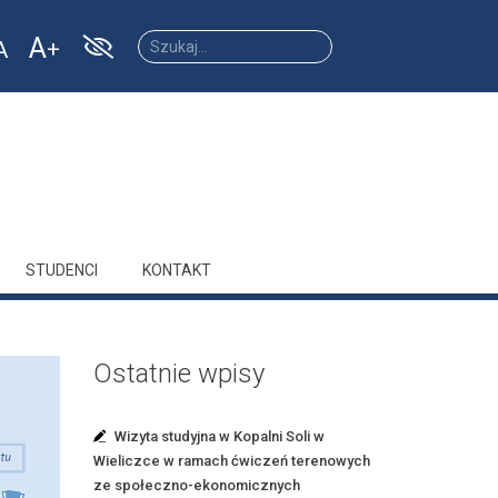
A
A
Increase
Reset
ease
font
font
size.
size.
size.
STUDENCI
KONTAKT
Ostatnie wpisy
Wizyta studyjna w Kopalni Soli w
Wieliczce w ramach ćwiczeń terenowych
ze społeczno-ekonomicznych