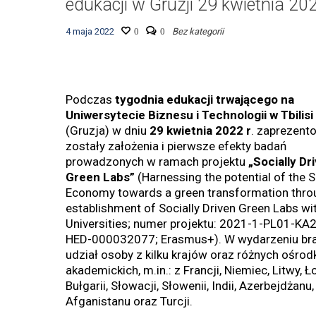
edukacji w Gruzji 29 kwietnia 202
4 maja 2022
0
0
Bez kategorii
Podczas
tygodnia edukacji trwającego na
Uniwersytecie Biznesu i Technologii w Tbilisi
(Gruzja) w dniu
29 kwietnia 2022 r
. zaprezent
zostały założenia i pierwsze efekty badań
prowadzonych w ramach projektu
„Socially Dr
Green Labs”
(Harnessing the potential of the S
Economy towards a green transformation thro
establishment of Socially Driven Green Labs wi
Universities; numer projektu: 2021-1-PL01-KA
HED-000032077; Erasmus+). W wydarzeniu bra
udział osoby z kilku krajów oraz różnych ośro
akademickich, m.in.: z Francji, Niemiec, Litwy, Ł
Bułgarii, Słowacji, Słowenii, Indii, Azerbejdżanu,
Afganistanu oraz Turcji.