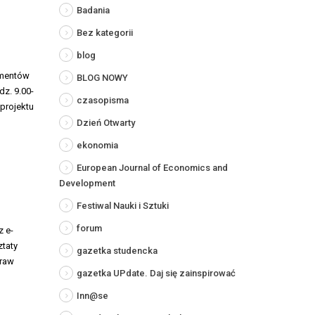
Badania
Bez kategorii
blog
umentów
BLOG NOWY
dz. 9.00-
czasopisma
 projektu
Dzień Otwarty
ekonomia
European Journal of Economics and
Development
Festiwal Nauki i Sztuki
forum
z e-
taty
gazetka studencka
praw
gazetka UPdate. Daj się zainspirować
Inn@se