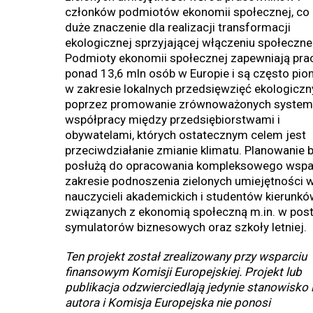
członków podmiotów ekonomii społecznej, co
duże znaczenie dla realizacji transformacji
ekologicznej sprzyjającej włączeniu społeczn
Podmioty ekonomii społecznej zapewniają pra
ponad 13,6 mln osób w Europie i są często pio
w zakresie lokalnych przedsięwzięć ekologicz
poprzez promowanie zrównoważonych syste
współpracy między przedsiębiorstwami i
obywatelami, których ostatecznym celem jest
przeciwdziałanie zmianie klimatu. Planowanie 
posłużą do opracowania kompleksowego wspa
zakresie podnoszenia zielonych umiejętności 
nauczycieli akademickich i studentów kierunkó
związanych z ekonomią społeczną m.in. w post
symulatorów biznesowych oraz szkoły letniej.
Ten projekt został zrealizowany przy wsparciu
finansowym Komisji Europejskiej. Projekt lub
publikacja odzwierciedlają jedynie stanowisko 
autora i Komisja Europejska nie ponosi