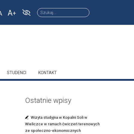
A
A
Increase
Reset
ease
font
font
size.
size.
size.
STUDENCI
KONTAKT
Ostatnie wpisy
Wizyta studyjna w Kopalni Soli w
Wieliczce w ramach ćwiczeń terenowych
ze społeczno-ekonomicznych