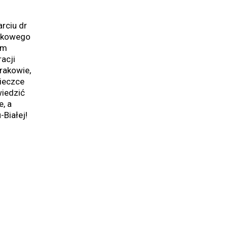
rciu dr
aukowego
em
acji
rakowie,
cieczce
wiedzić
, a
-Białej!