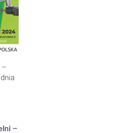
 –
udnia
lni –