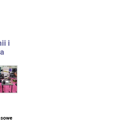
i i
styka
esowe