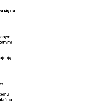
a się na
ślonym
azanymi
ajdują
ów
stemu
ałań na