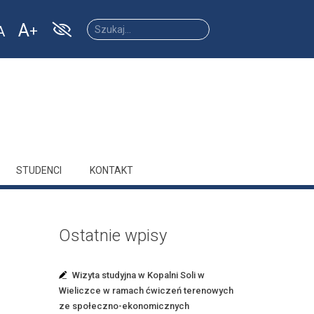
A
A
Increase
Reset
ease
font
font
size.
size.
size.
STUDENCI
KONTAKT
Ostatnie wpisy
Wizyta studyjna w Kopalni Soli w
Wieliczce w ramach ćwiczeń terenowych
ze społeczno-ekonomicznych