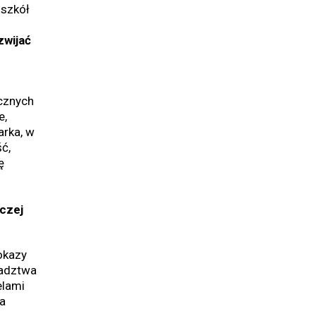
 szkół
zwijać
cznych
e,
arka, w
ć,
ę
wczej
okazy
radztwa
elami
a