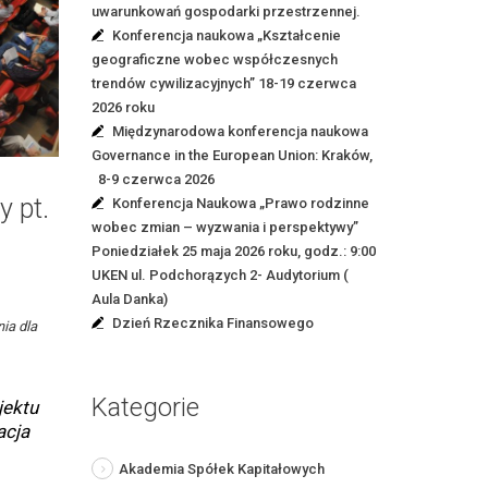
uwarunkowań gospodarki przestrzennej.
Konferencja naukowa „Kształcenie
geograficzne wobec współczesnych
trendów cywilizacyjnych” 18-19 czerwca
2026 roku
Międzynarodowa konferencja naukowa
Governance in the European Union: Kraków,
8-9 czerwca 2026
y pt.
Konferencja Naukowa „Prawo rodzinne
wobec zmian – wyzwania i perspektywy”
Poniedziałek 25 maja 2026 roku, godz.: 9:00
UKEN ul. Podchorązych 2- Audytorium (
Aula Danka)
Dzień Rzecznika Finansowego
ia dla
Kategorie
jektu
acja
Akademia Spółek Kapitałowych