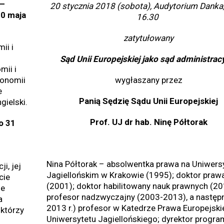
 –
20 stycznia 2018 (sobota), Audytorium Danka,
0 maja
16.30
zatytułowany
ii i
Sąd Unii Europejskiej jako sąd administrac
mii i
wygłaszany przez
konomii
e
Panią Sędzię Sądu Unii Europejskiej
gielski.
Prof. UJ dr hab. Ninę Półtorak
o 31
Nina Półtorak – absolwentka prawa na Uniwers
i, jej
Jagiellońskim w Krakowie (1995); doktor praw
cie
(2001); doktor habilitowany nauk prawnych (20
ie
profesor nadzwyczajny (2003-2013), a następn
a
2013 r.) profesor w Katedrze Prawa Europejsk
którzy
Uniwersytetu Jagiellońskiego; dyrektor progra