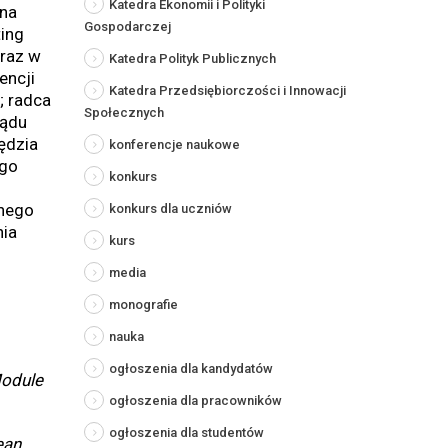
Katedra Ekonomii i Polityki
na
Gospodarczej
ting
oraz w
Katedra Polityk Publicznych
encji
Katedra Przedsiębiorczości i Innowacji
; radca
Społecznych
Sądu
ędzia
konferencje naukowe
ego
konkurs
jnego
konkurs dla uczniów
nia
kurs
media
monografie
nauka
ogłoszenia dla kandydatów
Module
ogłoszenia dla pracowników
ogłoszenia dla studentów
ean