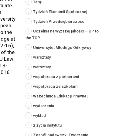
Targi
aduate
n
Tydzień Ekonomii Społecznej
versity
Tydzień Przedsiębiorczości
opean
Uczelnia najwyższej jakości – UP to
to the
the TOP
udge at
12-16);
Uniwersytet Młodego Odkrywcy
 of the
warsztaty
EU Law
13-
warsztaty
2016.
współpraca z partnerami
współpraca ze szkołami
Wszechnica Edukacji Prawnej
wydarzenia
wykład
z życia instytutu
Zespół badawczy „Tworzenie