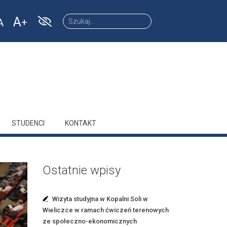
A
A
Increase
Reset
ease
font
font
size.
size.
size.
STUDENCI
KONTAKT
Ostatnie wpisy
Wizyta studyjna w Kopalni Soli w
Wieliczce w ramach ćwiczeń terenowych
ze społeczno-ekonomicznych