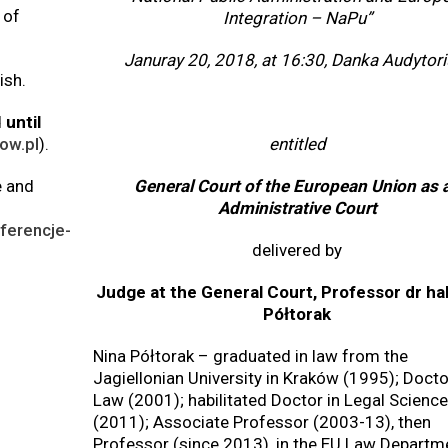
 of
Integration – NaPu”
Januray 20, 2018, at 16:30, Danka Audytor
ish.
d
until
entitled
ow.pl
).
General Court of the European Union as 
e and
Administrative Court
ferencje-
delivered by
Judge at the General Court, Professor dr ha
Półtorak
Nina Półtorak – graduated in law from the
Jagiellonian University in Kraków (1995); Docto
Law (2001); habilitated Doctor in Legal Science
(2011); Associate Professor (2003-13), then
Professor (since 2013), in the EU Law Departm