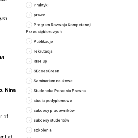
Praktyki
prawo
ium
Program Rozwoju Kompetencji
Przedsiębiorczych
Publikacje
rekrutacja
an
Rise up
SEgoesGreen
Seminarium naukowe
b. Nina
Studencka Poradnia Prawna
studia podyplomowe
sukcesy pracowników
r of
sukcesy studentów
szkolenia
ent at