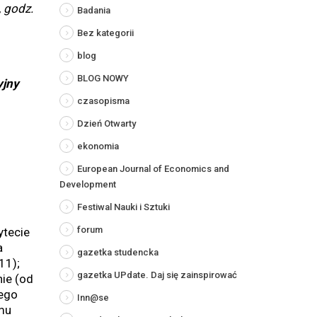
 godz.
Badania
Bez kategorii
blog
BLOG NOWY
yjny
czasopisma
Dzień Otwarty
ekonomia
European Journal of Economics and
Development
Festiwal Nauki i Sztuki
forum
ytecie
a
gazetka studencka
11);
gazetka UPdate. Daj się zainspirować
ie (od
iego
Inn@se
mu