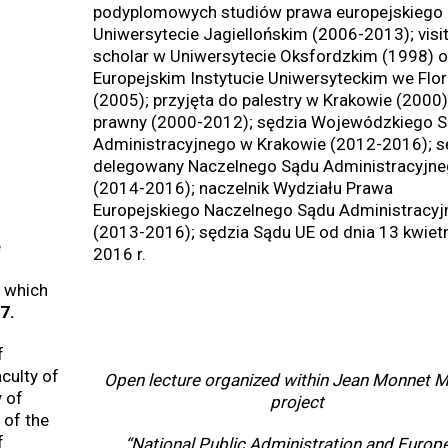
podyplomowych studiów prawa europejskiego 
Uniwersytecie Jagiellońskim (2006-2013); visi
scholar w Uniwersytecie Oksfordzkim (1998) 
Europejskim Instytucie Uniwersyteckim we Flor
(2005); przyjęta do palestry w Krakowie (2000)
prawny (2000-2012); sędzia Wojewódzkiego 
Administracyjnego w Krakowie (2012-2016); s
delegowany Naczelnego Sądu Administracyjn
(2014-2016); naczelnik Wydziału Prawa
Europejskiego Naczelnego Sądu Administracy
(2013-2016); sędzia Sądu UE od dnia 13 kwiet
e
2016 r.
, which
7.
f
culty of
Open lecture organized within Jean Monnet 
y of
project
of the
f
“National Public Administration and Europ