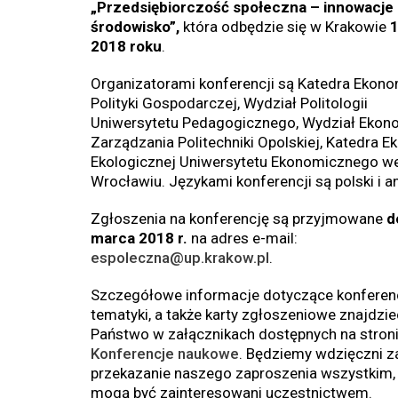
„
Przedsiębiorczość społeczna – innowacje
środowisko
”,
która odbędzie się w Krakowie
1
2018 roku
.
Organizatorami konferencji są Katedra Ekonom
Polityki Gospodarczej, Wydział Politologii
Uniwersytetu Pedagogicznego, Wydział Ekono
Zarządzania Politechniki Opolskiej, Katedra E
Ekologicznej Uniwersytetu Ekonomicznego w
Wrocławiu. Językami konferencji są polski i an
Zgłoszenia na konferencję są przyjmowane
d
marca 2018 r.
na adres e-mail:
espoleczna@up.krakow.pl
.
Szczegółowe informacje dotyczące konferencj
tematyki, a także karty zgłoszeniowe znajdzie
Państwo w załącznikach dostępnych na stron
Konferencje naukowe
. Będziemy wdzięczni z
przekazanie naszego zaproszenia wszystkim, 
mogą być zainteresowani uczestnictwem.