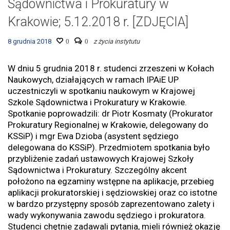
Sądownictwa i Prokuratury w
Krakowie; 5.12.2018 r. [ZDJĘCIA]
8 grudnia 2018
0
0
z życia instytutu
W dniu 5 grudnia 2018 r. studenci zrzeszeni w Kołach
Naukowych, działających w ramach IPAiE UP
uczestniczyli w spotkaniu naukowym w Krajowej
Szkole Sądownictwa i Prokuratury w Krakowie.
Spotkanie poprowadzili: dr Piotr Kosmaty (Prokurator
Prokuratury Regionalnej w Krakowie, delegowany do
KSSiP) i mgr Ewa Dzioba (asystent sędziego
delegowana do KSSiP). Przedmiotem spotkania było
przybliżenie zadań ustawowych Krajowej Szkoły
Sądownictwa i Prokuratury. Szczególny akcent
położono na egzaminy wstępne na aplikacje, przebieg
aplikacji prokuratorskiej i sędziowskiej oraz co istotne
w bardzo przystępny sposób zaprezentowano zalety i
wady wykonywania zawodu sędziego i prokuratora.
Studenci chętnie zadawali pytania, mieli również okazję