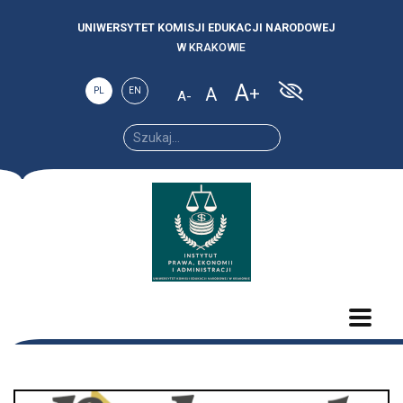
UNIWERSYTET KOMISJI EDUKACJI NARODOWEJ
W KRAKOWIE
A
A
PL
EN
A
Increase
Reset
Decrease
font
font
font size.
size.
size.