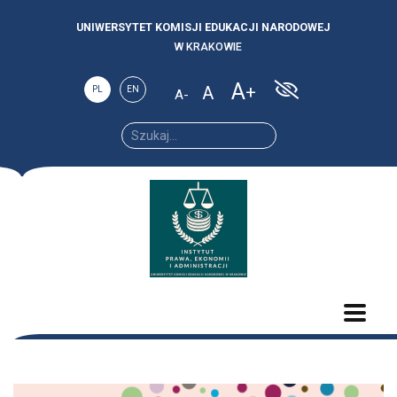
UNIWERSYTET KOMISJI EDUKACJI NARODOWEJ
W KRAKOWIE
A
A
PL
EN
A
Increase
Reset
Decrease
font
font
font size.
size.
size.