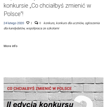
konkursie „Co chciałbyś zmienić w
Polsce”!
24 lutego 2020
1
0
konkurs
,
konkurs dla uczniów
,
ogłoszenia
dla kandydatów
,
współpraca ze szkołami
More info