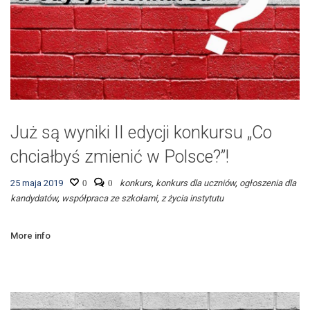
Już są wyniki II edycji konkursu „Co
chciałbyś zmienić w Polsce?”!
25 maja 2019
0
0
konkurs
,
konkurs dla uczniów
,
ogłoszenia dla
kandydatów
,
współpraca ze szkołami
,
z życia instytutu
More info