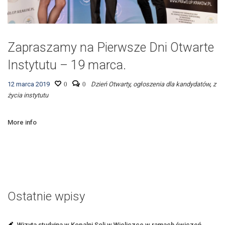
Zapraszamy na Pierwsze Dni Otwarte
Instytutu – 19 marca.
12 marca 2019
0
0
Dzień Otwarty
,
ogłoszenia dla kandydatów
,
z
życia instytutu
More info
Ostatnie wpisy
Wizyta studyjna w Kopalni Soli w Wieliczce w ramach ćwiczeń