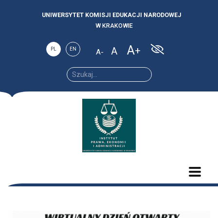
UNIWERSYTET KOMISJI EDUKACJI NARODOWEJ
W KRAKOWIE
A
A
PL
EN
A
Increase
Reset
Decrease
font
font
font size.
size.
size.