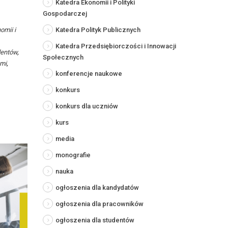
Katedra Ekonomii i Polityki
Gospodarczej
omii i
Katedra Polityk Publicznych
Katedra Przedsiębiorczości i Innowacji
dentów
,
Społecznych
ami
,
konferencje naukowe
konkurs
konkurs dla uczniów
kurs
media
monografie
nauka
ogłoszenia dla kandydatów
ogłoszenia dla pracowników
ogłoszenia dla studentów