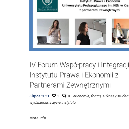
IV Forum Współpracy i Integracj
Instytutu Prawa i Ekonomii z
Partnerami Zewnętrznymi
6 lipca 2021
5
0
ekonomia
,
forum
,
sukcesy studen
wydarzenia
,
z życia instytutu
More info