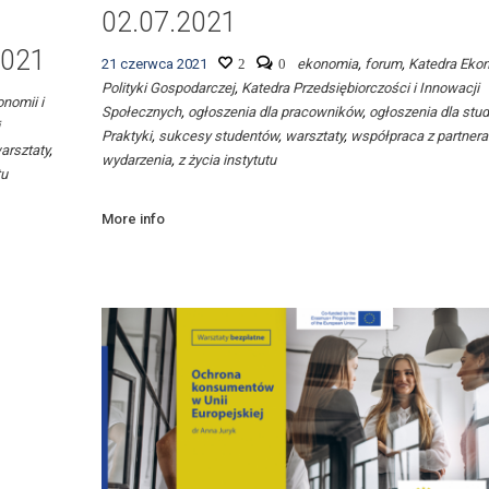
02.07.2021
2021
21 czerwca 2021
2
0
ekonomia
,
forum
,
Katedra Ekon
Polityki Gospodarczej
,
Katedra Przedsiębiorczości i Innowacji
nomii i
Społecznych
,
ogłoszenia dla pracowników
,
ogłoszenia dla stu
Praktyki
,
sukcesy studentów
,
warsztaty
,
współpraca z partner
arsztaty
,
wydarzenia
,
z życia instytutu
tu
More info