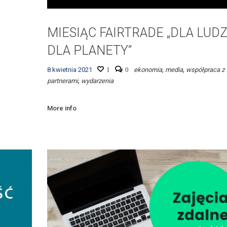
MIESIĄC FAIRTRADE „DLA LUDZ
DLA PLANETY”
8 kwietnia 2021
1
0
ekonomia
,
media
,
współpraca z
partnerami
,
wydarzenia
More info