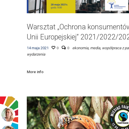
Warsztat „Ochrona konsumentó
Unii Europejskiej” 2021/2022/20
14 maja 2021
0
0
ekonomia
,
media
,
współpraca z pa
wydarzenia
More info