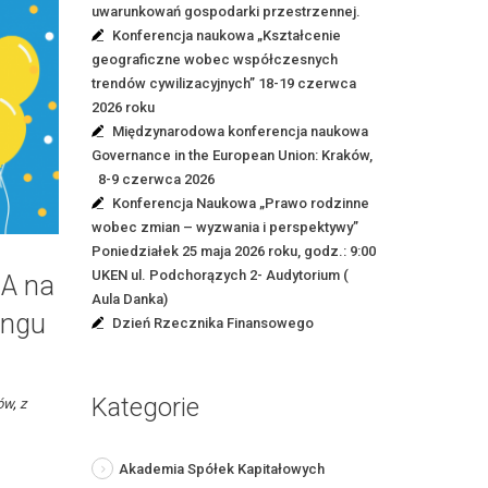
uwarunkowań gospodarki przestrzennej.
Konferencja naukowa „Kształcenie
geograficzne wobec współczesnych
trendów cywilizacyjnych” 18-19 czerwca
2026 roku
Międzynarodowa konferencja naukowa
Governance in the European Union: Kraków,
8-9 czerwca 2026
Konferencja Naukowa „Prawo rodzinne
wobec zmian – wyzwania i perspektywy”
Poniedziałek 25 maja 2026 roku, godz.: 9:00
UKEN ul. Podchorązych 2- Audytorium (
A na
Aula Danka)
ingu
Dzień Rzecznika Finansowego
Kategorie
ów
,
z
Akademia Spółek Kapitałowych