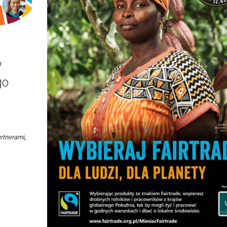
w
go
rtnerami
,