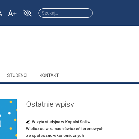
A
A
Increase
Reset
ease
font
font
size.
size.
size.
STUDENCI
KONTAKT
Ostatnie wpisy
Wizyta studyjna w Kopalni Soli w
Wieliczce w ramach ćwiczeń terenowych
ze społeczno-ekonomicznych