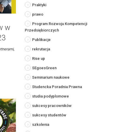
Praktyki
prawo
Program Rozwoju Kompetencji
w w
Przedsiębiorczych
23
Publikacje
rekrutacja
rtnerami
,
Rise up
SEgoesGreen
Seminarium naukowe
Studencka Poradnia Prawna
studia podyplomowe
sukcesy pracowników
sukcesy studentów
szkolenia