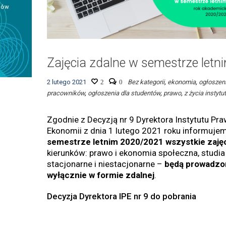
Zajęcia zdalne w semestrze letn
2 lutego 2021
2
0
Bez kategorii
,
ekonomia
,
ogłoszeni
pracowników
,
ogłoszenia dla studentów
,
prawo
,
z życia instytu
Zgodnie z Decyzją nr 9 Dyrektora Instytutu Pra
Ekonomii z dnia 1 lutego 2021 roku informuje
semestrze letnim 2020/2021 wszystkie zaję
kierunków: prawo i ekonomia społeczna, studia
stacjonarne i niestacjonarne –
będą prowadzo
wyłącznie w formie zdalnej
.
Decyzja Dyrektora IPE nr 9 do pobrania