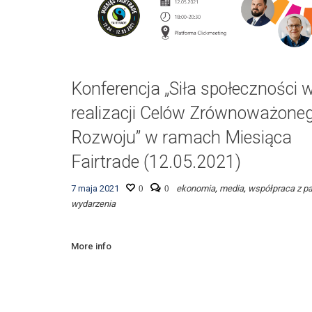
Konferencja „Siła społeczności 
realizacji Celów Zrównoważone
Rozwoju” w ramach Miesiąca
Fairtrade (12.05.2021)
7 maja 2021
0
0
ekonomia
,
media
,
współpraca z pa
wydarzenia
More info