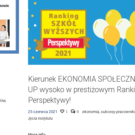
i
Kierunek EKONOMIA SPOŁECZN
UP wysoko w prestiżowym Rank
Perspektywy!
tów
,
25 czerwca 2021
1
0
ekonomia
,
sukcesy pracownik
życia instytutu
More info