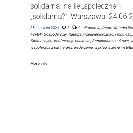
solidarna: na ile „społeczna” i
„solidarna?”, Warszawa, 24.06.
25 czerwca 2021
3
0
ekonomia
,
forum
,
Katedra Eko
Polityki Gospodarczej
,
Katedra Przedsiębiorczości i Innowacji
Społecznych
,
konferencje naukowe
,
Seminarium naukowe
,
w
współpraca z partnerami
,
wydarzenia
,
wykład
,
z życia instytu
More info