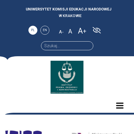
UNIWERSYTET KOMISJI EDUKACJI NARODOWEJ
W KRAKOWIE
A
A
PL
EN
A
Increase
Reset
Decrease
font
font
font size.
size.
size.