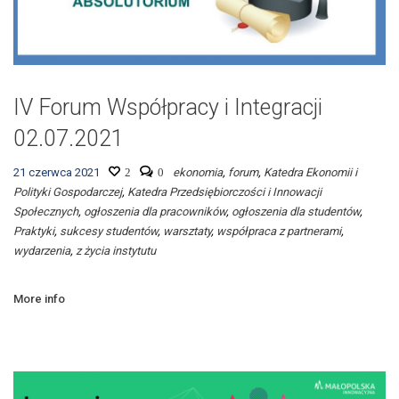
IV Forum Współpracy i Integracji
02.07.2021
21 czerwca 2021
2
0
ekonomia
,
forum
,
Katedra Ekonomii i
Polityki Gospodarczej
,
Katedra Przedsiębiorczości i Innowacji
Społecznych
,
ogłoszenia dla pracowników
,
ogłoszenia dla studentów
,
Praktyki
,
sukcesy studentów
,
warsztaty
,
współpraca z partnerami
,
wydarzenia
,
z życia instytutu
More info