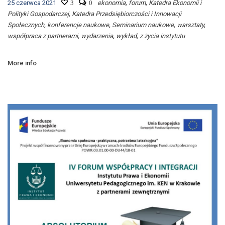
25 czerwca 2021
3
0
ekonomia
,
forum
,
Katedra Ekonomii i
Polityki Gospodarczej
,
Katedra Przedsiębiorczości i Innowacji
Społecznych
,
konferencje naukowe
,
Seminarium naukowe
,
warsztaty
,
współpraca z partnerami
,
wydarzenia
,
wykład
,
z życia instytutu
More info