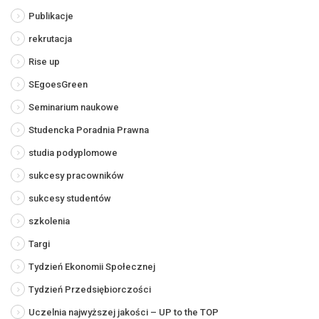
Publikacje
rekrutacja
Rise up
SEgoesGreen
Seminarium naukowe
Studencka Poradnia Prawna
studia podyplomowe
sukcesy pracowników
sukcesy studentów
szkolenia
Targi
Tydzień Ekonomii Społecznej
Tydzień Przedsiębiorczości
Uczelnia najwyższej jakości – UP to the TOP