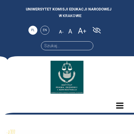
UNIWERSYTET KOMISJI EDUKACJI NARODOWEJ
W KRAKOWIE
A
A
PL
EN
A
Increase
Reset
Decrease
font
font
font size.
size.
size.