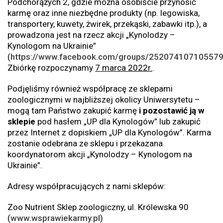
Podchorążych 2, gdzie można osobiście przynosić
karmę oraz inne niezbędne produkty (np. legowiska,
transportery, kuwety, żwirek, przekąski, zabawki itp.), a
prowadzona jest na rzecz akcji „Kynolodzy –
Kynologom na Ukrainie”
(
https://www.facebook.com/groups/25207410710557
Zbiórkę rozpoczynamy
7 marca 2022r.
.
Podjęliśmy również współpracę ze sklepami
zoologicznymi w najbliższej okolicy Uniwersytetu –
mogą tam Państwo zakupić karmę
i pozostawić ją w
sklepie
pod hasłem „UP dla Kynologów” lub zakupić
przez Internet z dopiskiem „UP dla Kynologów”. Karma
zostanie odebrana ze sklepu i przekazana
koordynatorom akcji „Kynolodzy – Kynologom na
Ukrainie”.
Adresy współpracujących z nami sklepów:
Zoo Nutrient Sklep zoologiczny, ul. Królewska 90
(
www.wsprawiekarmy.pl
)