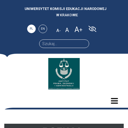
UNIWERSYTET KOMISJI EDUKACJI NARODOWEJ
W KRAKOWIE
A
A
PL
EN
A
Increase
Reset
Decrease
font
font
font size.
size.
size.