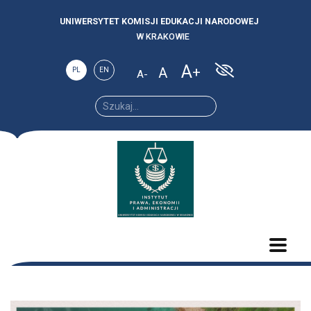
UNIWERSYTET KOMISJI EDUKACJI NARODOWEJ
W KRAKOWIE
A
A
PL
EN
A
Increase
Reset
Decrease
font
font
font size.
size.
size.