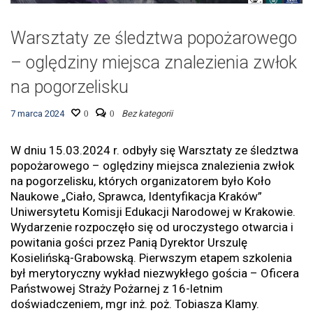
Warsztaty ze śledztwa popożarowego
– oględziny miejsca znalezienia zwłok
na pogorzelisku
7 marca 2024
0
0
Bez kategorii
W dniu 15.03.2024 r. odbyły się Warsztaty ze śledztwa
popożarowego – oględziny miejsca znalezienia zwłok
na pogorzelisku, których organizatorem było Koło
Naukowe „Ciało, Sprawca, Identyfikacja Kraków”
Uniwersytetu Komisji Edukacji Narodowej w Krakowie.
Wydarzenie rozpoczęło się od uroczystego otwarcia i
powitania gości przez Panią Dyrektor Urszulę
Kosielińską-Grabowską. Pierwszym etapem szkolenia
był merytoryczny wykład niezwykłego gościa – Oficera
Państwowej Straży Pożarnej z 16-letnim
doświadczeniem, mgr inż. poż. Tobiasza Klamy.