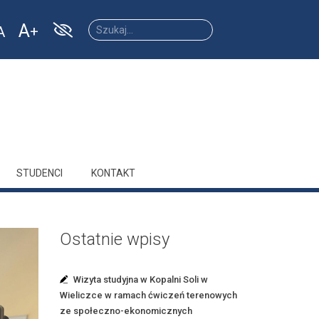
A
A
Increase
Reset
ease
font
font
size.
size.
size.
STUDENCI
KONTAKT
Ostatnie wpisy
Wizyta studyjna w Kopalni Soli w
Wieliczce w ramach ćwiczeń terenowych
ze społeczno-ekonomicznych