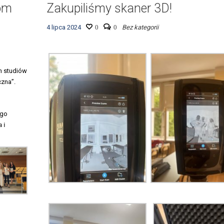
om
Zakupiliśmy skaner 3D!
4 lipca 2024
0
0
Bez kategorii
m studiów
czna”.
ego
 i