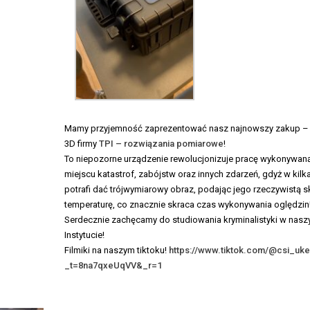
Mamy przyjemność zaprezentować nasz najnowszy zakup –
3D firmy
TPI – rozwiązania pomiarowe
!
To niepozorne urządzenie rewolucjonizuje pracę wykonywan
miejscu katastrof, zabójstw oraz innych zdarzeń, gdyż w kilk
potrafi dać trójwymiarowy obraz, podając jego rzeczywistą sk
temperaturę, co znacznie skraca czas wykonywania oględzin
Serdecznie zachęcamy do studiowania kryminalistyki w nas
Instytucie!
Filmiki na naszym tiktoku!
https://www.tiktok.com/@csi_uke
_t=8na7qxeUqVV&_r=1