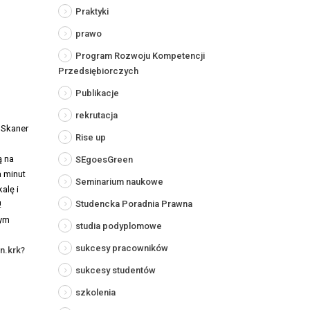
Praktyki
prawo
Program Rozwoju Kompetencji
Przedsiębiorczych
Publikacje
rekrutacja
 Skaner
Rise up
ą na
SEgoesGreen
a minut
Seminarium naukowe
alę i
Studencka Poradnia Prawna
!
zym
studia podyplomowe
sukcesy pracowników
n.krk?
sukcesy studentów
szkolenia