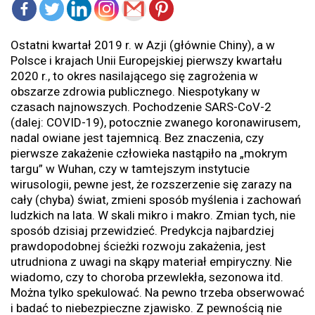
Ostatni kwartał 2019 r. w Azji (głównie Chiny), a w
Polsce i krajach Unii Europejskiej pierwszy kwartału
2020 r., to okres nasilającego się zagrożenia w
obszarze zdrowia publicznego. Niespotykany w
czasach najnowszych. Pochodzenie SARS-CoV-2
(dalej: COVID-19), potocznie zwanego koronawirusem,
nadal owiane jest tajemnicą. Bez znaczenia, czy
pierwsze zakażenie człowieka nastąpiło na „mokrym
targu” w Wuhan, czy w tamtejszym instytucie
wirusologii, pewne jest, że rozszerzenie się zarazy na
cały (chyba) świat, zmieni sposób myślenia i zachowań
ludzkich na lata. W skali mikro i makro. Zmian tych, nie
sposób dzisiaj przewidzieć. Predykcja najbardziej
prawdopodobnej ścieżki rozwoju zakażenia, jest
utrudniona z uwagi na skąpy materiał empiryczny. Nie
wiadomo, czy to choroba przewlekła, sezonowa itd.
Można tylko spekulować. Na pewno trzeba obserwować
i badać to niebezpieczne zjawisko. Z pewnością nie