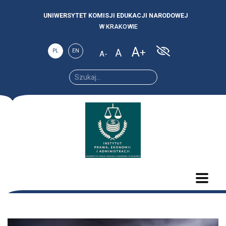
UNIWERSYTET KOMISJI EDUKACJI NARODOWEJ
W KRAKOWIE
A
A
PL
EN
A
Increase
Reset
Decrease
font
font
font size.
size.
size.