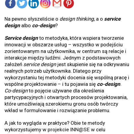
Na pewno słyszeliście o
design thinking
, a o
service
design
albo
co-design
?
Service design
to metodyka, która wspiera tworzenie
innowacji w obszarze usług – wszystko w podejściu
zorientowanym na użytkownika, w centrum są relacje i
interakcje między ludźmi. Jednym z podstawowych
założeń
service design
jest skupienie się na odkrywaniu
realnych potrzeb użytkownika. Dlatego przy
wykorzystaniu tej metodyki docenia się wspólną pracę i
wspólne projektowanie – i tu pojawia się
co-design
.
Co-design
to pojęcie używane dla określenia
partycypacyjnych i otwartych procesów projektowania,
które umożliwiają szerokiemu gronu osób twórczy
wkład w formułowanie i rozwiązanie problemu.
A jak to wygląda w praktyce? Obie te metody
wykorzystujemy w
projekcie INN@SE
w celu