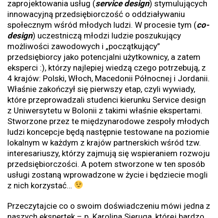
zaprojektowania usług (
service design
) stymulujących
innowacyjną przedsiębiorczość o oddziaływaniu
społecznym wśród młodych ludzi. W procesie tym (
co-
design
) uczestniczą młodzi ludzie poszukujący
możliwości zawodowych i „początkujący”
przedsiębiorcy jako potencjalni użytkownicy, a zatem
eksperci :), którzy najlepiej wiedzą czego potrzebują, z
4 krajów: Polski, Włoch, Macedonii Północnej i Jordanii.
Właśnie zakończył się pierwszy etap, czyli wywiady,
które przeprowadzali studenci kierunku Service design
z Uniwersytetu w Bolonii z takimi właśnie ekspertami.
Stworzone przez te międzynarodowe zespoły młodych
ludzi koncepcje będą następnie testowane na poziomie
lokalnym w każdym z krajów partnerskich wśród tzw.
interesariuszy, którzy zajmują się wspieraniem rozwoju
przedsiębiorczości. A potem stworzone w ten sposób
usługi zostaną wprowadzone w życie i będziecie mogli
z nich korzystać…
Przeczytajcie co o swoim doświadczeniu mówi jedna z
naszych ekspertek – p. Karolina Sieruga, której bardzo