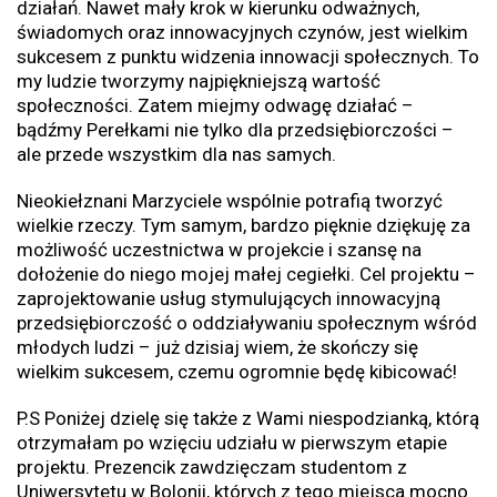
działań. Nawet mały krok w kierunku odważnych,
świadomych oraz innowacyjnych czynów, jest wielkim
sukcesem z punktu widzenia innowacji społecznych. To
my ludzie tworzymy najpiękniejszą wartość
społeczności. Zatem miejmy odwagę działać –
bądźmy Perełkami nie tylko dla przedsiębiorczości –
ale przede wszystkim dla nas samych.
Nieokiełznani Marzyciele wspólnie potrafią tworzyć
wielkie rzeczy. Tym samym, bardzo pięknie dziękuję za
możliwość uczestnictwa w projekcie i szansę na
dołożenie do niego mojej małej cegiełki. Cel projektu –
zaprojektowanie usług stymulujących innowacyjną
przedsiębiorczość o oddziaływaniu społecznym wśród
młodych ludzi – już dzisiaj wiem, że skończy się
wielkim sukcesem, czemu ogromnie będę kibicować!
P.S Poniżej dzielę się także z Wami niespodzianką, którą
otrzymałam po wzięciu udziału w pierwszym etapie
projektu. Prezencik zawdzięczam studentom z
Uniwersytetu w Bolonii, których z tego miejsca mocno