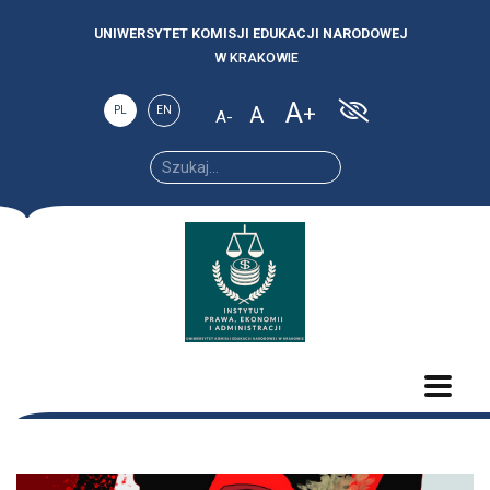
UNIWERSYTET KOMISJI EDUKACJI NARODOWEJ
W KRAKOWIE
A
A
PL
EN
A
Increase
Reset
Decrease
font
font
font size.
size.
size.