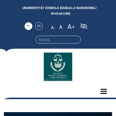
UNIWERSYTET KOMISJI EDUKACJI NARODOWEJ
W KRAKOWIE
A
A
PL
EN
A
Increase
Reset
Decrease
font
font
font size.
size.
size.