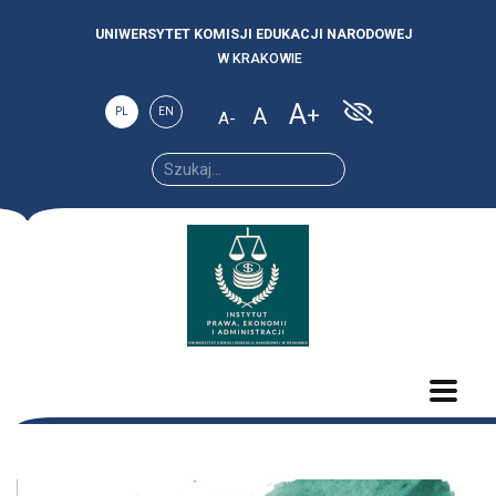
UNIWERSYTET KOMISJI EDUKACJI NARODOWEJ
W KRAKOWIE
A
A
PL
EN
A
Increase
Reset
Decrease
font
font
font size.
size.
size.