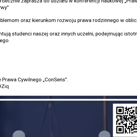
decznie zaprasza do udziału w konferencji naukowej „Pra
ywy”
oblemom oraz kierunkom rozwoju prawa rodzinnego w oblic
ują studenci naszej oraz innych uczelni, podejmując istotn
nego.
e Prawa Cywilnego „ConSens”.
9Ziq