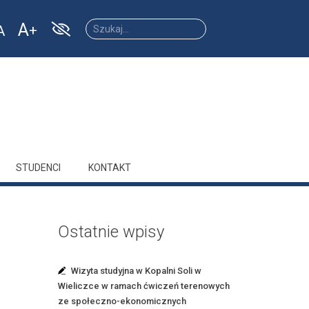
A
A
Increase
Reset
ease
font
font
size.
size.
size.
STUDENCI
KONTAKT
Ostatnie wpisy
Wizyta studyjna w Kopalni Soli w
Wieliczce w ramach ćwiczeń terenowych
ze społeczno-ekonomicznych