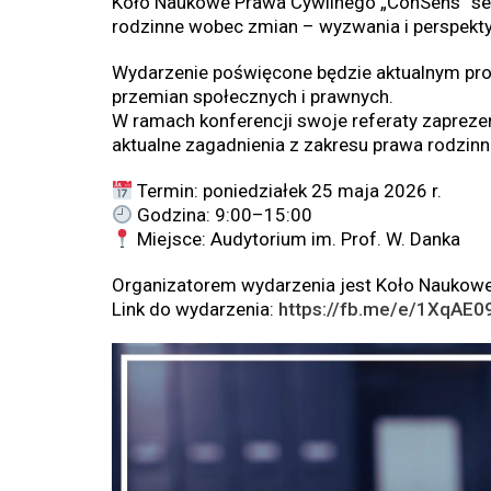
Koło Naukowe Prawa Cywilnego „ConSens” ser
rodzinne wobec zmian – wyzwania i perspekt
Wydarzenie poświęcone będzie aktualnym pr
przemian społecznych i prawnych.
W ramach konferencji swoje referaty zaprezent
aktualne zagadnienia z zakresu prawa rodzin
Termin: poniedziałek 25 maja 2026 r.
Godzina: 9:00–15:00
Miejsce: Audytorium im. Prof. W. Danka
Organizatorem wydarzenia jest Koło Naukow
Link do wydarzenia:
https://fb.me/e/1XqAE0