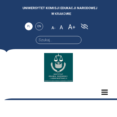
UNIWERSYTET KOMISJI EDUKACJI NARODOWEJ
W KRAKOWIE
A
A
PL
EN
A
Increase
Reset
Decrease
font
font
font size.
size.
size.